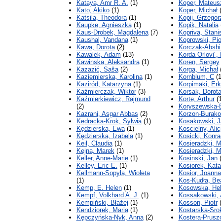
Kataya, Amr R. A.
(1)
Koper, Mateus
Kato, Akiko
(1)
Koper, Michał
(
Katsila, Theodora
(1)
Kopij, Grzegor
Kaupke, Agnieszka
(1)
Kopik, Natalia
Kaus-Drobek, Magdalena
(7)
Kopriva, Stani
Kaushal, Vandana
(1)
Koprowski, Pio
Kawa, Dorota
(2)
Korczak-Abshi
Kawalek, Adam
(13)
Korda Orlovi´,
Kawinska, Aleksandra
(1)
Koren, Sergey
Kazazić, Saša
(2)
Korga, Michał
(
Kaziemierska, Karolina
(1)
Kornblum, C
(1
Kaziród, Katarzyna
(1)
Korpimäki, Erk
Kaźmierczak, Wiktor
(3)
Korsak, Dorot
Kaźmierkiewicz, Rajmund
Korte, Arthur
(1
(2)
Koryszewska-B
Kazrani, Asgar Abbas
(2)
Korzon-Burako
Kedracka-Krok, Sylwia
(1)
Kosakowski, J
Kędzierska, Ewa
(1)
Koscielny, Alic
Kędzierska, Izabela
(1)
Kosicki, Konra
Keil, Claudia
(1)
Kosieradzki, M
Kejna, Marek
(1)
Kosieradzki, M
Keller, Anne-Marie
(1)
Kosinski, Jan
(
Kelley, Eric E.
(1)
Kosiorek, Kat
Kellmann-Sopyła, Wioleta
Kosior, Joanna
(1)
Kos-Kudła, Be
Kemp, E. Helen
(1)
Kosowska, He
Kempf, Volkhard A. J.
(1)
Kossakowski, 
Kempiński, Błażej
(1)
Kosson, Piotr
(
Kendziorek, Maria
(1)
Kostarska-Sro
Kępczyńska-Nyk, Anna
(2)
Kostera-Prusz