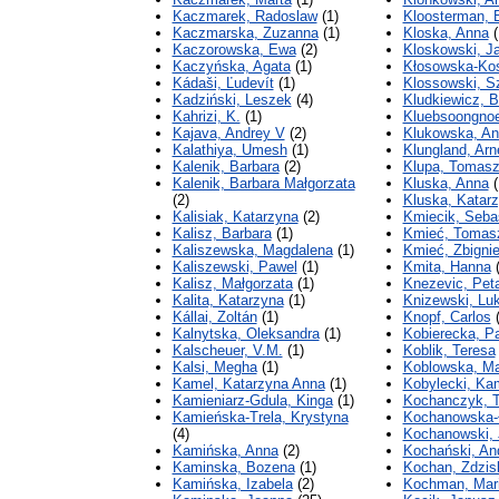
Kaczmarek, Radoslaw
(1)
Kloosterman, B
Kaczmarska, Zuzanna
(1)
Kloska, Anna
(
Kaczorowska, Ewa
(2)
Kloskowski, J
Kaczyńska, Agata
(1)
Kłosowska-Kos
Kádaši, Ľudevít
(1)
Klossowski, 
Kadziński, Leszek
(4)
Kludkiewicz, B
Kahrizi, K.
(1)
Kluebsoongno
Kajava, Andrey V
(2)
Klukowska, A
Kalathiya, Umesh
(1)
Klungland, Arn
Kalenik, Barbara
(2)
Klupa, Tomas
Kalenik, Barbara Małgorzata
Kluska, Anna
(
(2)
Kluska, Katar
Kalisiak, Katarzyna
(2)
Kmiecik, Seba
Kalisz, Barbara
(1)
Kmieć, Tomas
Kaliszewska, Magdalena
(1)
Kmieć, Zbigni
Kaliszewski, Pawel
(1)
Kmita, Hanna
(
Kalisz, Małgorzata
(1)
Knezevic, Pet
Kalita, Katarzyna
(1)
Knizewski, Lu
Kállai, Zoltán
(1)
Knopf, Carlos
(
Kalnytska, Oleksandra
(1)
Kobierecka, Pa
Kalscheuer, V.M.
(1)
Koblik, Teresa
Kalsi, Megha
(1)
Koblowska, Ma
Kamel, Katarzyna Anna
(1)
Kobylecki, Kam
Kamieniarz-Gdula, Kinga
(1)
Kochanczyk, 
Kamieńska-Trela, Krystyna
Kochanowska-
(4)
Kochanowski,
Kamińska, Anna
(2)
Kochański, An
Kaminska, Bozena
(1)
Kochan, Zdzis
Kamińska, Izabela
(2)
Kochman, Mar