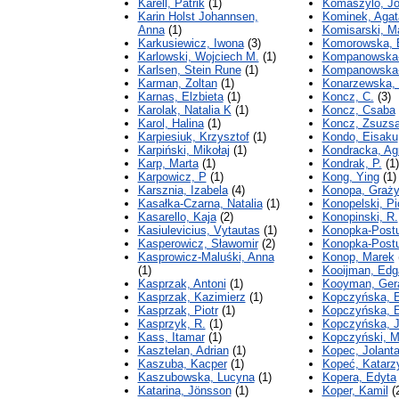
Karell, Patrik
(1)
Komaszylo, J
Karin Holst Johannsen,
Kominek, Agat
Anna
(1)
Komisarski, M
Karkusiewicz, Iwona
(3)
Komorowska, 
Karlowski, Wojciech M.
(1)
Kompanowska‑J
Karlsen, Stein Rune
(1)
Kompanowska-J
Karman, Zoltan
(1)
Konarzewska,
Karnas, Elzbieta
(1)
Koncz, C.
(3)
Karolak, Natalia K
(1)
Koncz, Csaba
Karol, Halina
(1)
Koncz, Zsuzs
Karpiesiuk, Krzysztof
(1)
Kondo, Eisaku
Karpiński, Mikołaj
(1)
Kondracka, Ag
Karp, Marta
(1)
Kondrak, P.
(1)
Karpowicz, P
(1)
Kong, Ying
(1)
Karsznia, Izabela
(4)
Konopa, Graż
Kasałka-Czarna, Natalia
(1)
Konopelski, Pi
Kasarello, Kaja
(2)
Konopinski, R.
Kasiulevicius, Vytautas
(1)
Konopka-Postu
Kasperowicz, Sławomir
(2)
Konopka‐Postu
Kasprowicz-Maluśki, Anna
Konop, Marek
(1)
Kooijman, Edg
Kasprzak, Antoni
(1)
Kooyman, Gera
Kasprzak, Kazimierz
(1)
Kopczyńska, E
Kasprzak, Piotr
(1)
Kopczyńska, E
Kasprzyk, R.
(1)
Kopczyńska, J
Kass, Itamar
(1)
Kopczyński, M
Kasztelan, Adrian
(1)
Kopec, Jolant
Kaszuba, Kacper
(1)
Kopeć, Katarz
Kaszubowska, Lucyna
(1)
Kopera, Edyta
Katarina, Jönsson
(1)
Koper, Kamil
(