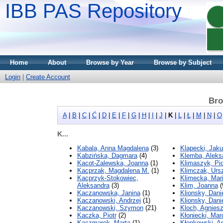
IBB PAS Repository
Home
About
Browse by Year
Browse by Subject
Login
|
Create Account
Bro
A
|
B
|
C
|
Ć
|
D
|
E
|
F
|
G
|
H
|
I
|
J
|
K
|
L
|
Ł
|
M
|
N
|
O
K...
Kabala, Anna Magdalena
(3)
Klapecki, Jak
Kabzińska, Dagmara
(4)
Klemba, Aleks
Kacot-Zalewska, Joanna
(1)
Klimaszyk, Pio
Kacprzak, Magdalena M.
(1)
Klimczak, Urs
Kacprzyk-Stokowiec,
Klimecka, Mar
Aleksandra
(3)
Klim, Joanna
(
Kaczanowska, Janina
(1)
Klionsky, Dani
Kaczanowski, Andrzej
(1)
Klionsky, Danie
Kaczanowski, Szymon
(21)
Kloch, Agnies
Kaczka, Piotr
(2)
Kłoniecki, Mar
Kaczmarek, Marta
(1)
Kłonkowski, A