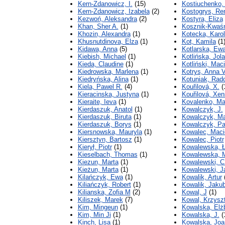
Kern-Zdanowicz, I.
(15)
Kostiuchenko,
Kern-Zdanowicz, Izabela
(2)
Kostogrys, Re
Kezwoń, Aleksandra
(2)
Kostyra, Eliza
Khan, Sher A.
(1)
Kosznik-Kwaśn
Khozin, Alexandra
(1)
Kotecka, Karol
Khusnutdinova, Elza
(1)
Kot, Kamila
(1
Kidawa, Anna
(5)
Kotlarska, Ew
Kiebish, Michael
(1)
Kotlińska, Jol
Kieda, Claudine
(1)
Kotliński, Maci
Kiedrowska, Marlena
(1)
Kotrys, Anna V
Kiedryńska, Alina
(1)
Kotuniak, Rad
Kiela, Pawel R.
(4)
Kouřilová, X.
(
Kieracinska, Justyna
(1)
Kouřilová, Xen
Kieraite, Ieva
(1)
Kovalenko, Mar
Kierdaszuk, Anatol
(1)
Kowalczyk, J.
Kierdaszuk, Biruta
(1)
Kowalczyk, M
Kierdaszuk, Borys
(1)
Kowalczyk, Pa
Kiersnowska, Mauryla
(1)
Kowalec, Maci
Kiersztyn, Bartosz
(1)
Kowalec, Piotr
Kierył, Piotr
(1)
Kowalewska, Ł
Kieselbach, Thomas
(1)
Kowalewska, 
Kiezun, Marta
(1)
Kowalewski, C
Kieżun, Marta
(1)
Kowalewski, J
Kilańczyk, Ewa
(1)
Kowalik, Artur
(
Kiliańczyk, Robert
(1)
Kowalik, Jaku
Kilianska, Zofia M
(2)
Kowal, J
(1)
Kiliszek, Marek
(7)
Kowal, Krzysz
Kim, Mingeun
(1)
Kowalska, Elżb
Kim, Min Ji
(1)
Kowalska, J.
(
Kinch, Lisa
(1)
Kowalska, Joa