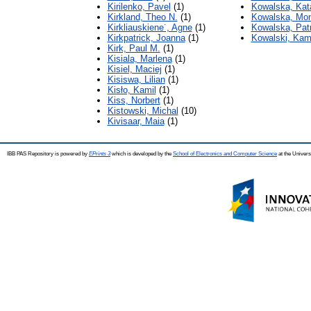
Kirilenko, Pavel
(1)
Kowalska, Kat
Kirkland, Theo N.
(1)
Kowalska, Mon
Kirkliauskiene˙, Agne
(1)
Kowalska, Pat
Kirkpatrick, Joanna
(1)
Kowalski, Kam
Kirk, Paul M.
(1)
Kisiala, Marlena
(1)
Kisiel, Maciej
(1)
Kisiswa, Lilian
(1)
Kisło, Kamil
(1)
Kiss, Norbert
(1)
Kistowski, Michal
(10)
Kivisaar, Maia
(1)
IBB PAS Repository is powered by
EPrints 3
which is developed by the
School of Electronics and Computer Science
at the Univers