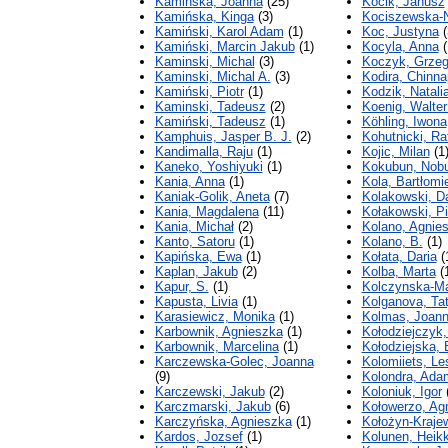
Kaminska, Joanna
(25)
Kocik, Janusz
Kamińska, Kinga
(3)
Kociszewska-
Kamiński, Karol Adam
(1)
Koc, Justyna
(
Kamiński, Marcin Jakub
(1)
Kocyla, Anna
(
Kaminski, Michal
(3)
Koczyk, Grzeg
Kaminski, Michal A.
(3)
Kodira, Chinn
Kamiński, Piotr
(1)
Kodzik, Natali
Kaminski, Tadeusz
(2)
Koenig, Walter
Kamiński, Tadeusz
(1)
Köhling, Iwona
Kamphuis, Jasper B. J.
(2)
Kohutnicki, Ra
Kandimalla, Raju
(1)
Kojic, Milan
(1
Kaneko, Yoshiyuki
(1)
Kokubun, Nob
Kania, Anna
(1)
Kola, Bartłomie
Kaniak-Golik, Aneta
(7)
Kolakowski, D
Kania, Magdalena
(11)
Kołakowski, Pi
Kania, Michał
(2)
Kolano, Agnie
Kanto, Satoru
(1)
Kolano, B.
(1)
Kapińska, Ewa
(1)
Kołata, Daria
(
Kaplan, Jakub
(2)
Kolba, Marta
(
Kapur, S.
(1)
Kolczynska-Ma
Kapusta, Livia
(1)
Kolganova, Ta
Karasiewicz, Monika
(1)
Kolmas, Joan
Karbownik, Agnieszka
(1)
Kołodziejczyk,
Karbownik, Marcelina
(1)
Kołodziejska, 
Karczewska-Golec, Joanna
Kolomiiets, Le
(9)
Kolondra, Ada
Karczewski, Jakub
(2)
Koloniuk, Igor
(
Karczmarski, Jakub
(6)
Kołowerzo, Ag
Karczyńska, Agnieszka
(1)
Kołożyn-Kraje
Kardos, Jozsef
(1)
Kolunen, Heikk